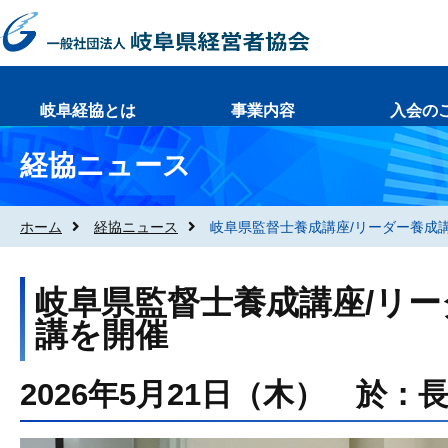
岐阜経協とは
事業内容
入会の
経協ニュース
ホーム
経協ニュース
岐阜県監督士養成講座/リーダー養成
岐阜県監督士養成講座/リー
講を開催
2026年5月21日（木） 於