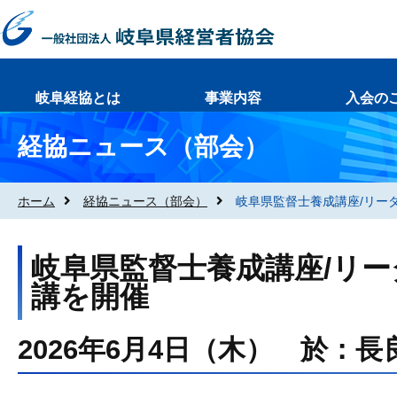
岐阜経協とは
事業内容
入会の
経協ニュース（部会）
ホーム
経協ニュース（部会）
岐阜県監督士養成講座/リー
岐阜県監督士養成講座/リー
講を開催
2026年6月4日（木） 於：