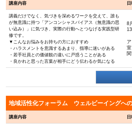
講座内容
日
講義だけでなく、気づきを深めるワークを交えて、誰も
が無意識に持つ「アンコンシャスバイアス（無意識の思
8
い込み）」に気づき、実際の行動へとつなげる実践型研
1
修です。
▼こんなお悩みをお持ちの方におすすめ
ア
室
・ハラスメントを意識するあまり、指導に迷いがある
関
・若手社員との価値観の違いに戸惑うことがある
・良かれと思った言葉が相手にどう伝わるか気になる
地域活性化フォーラム ウェルビーイングへのいざな
講座内容
日