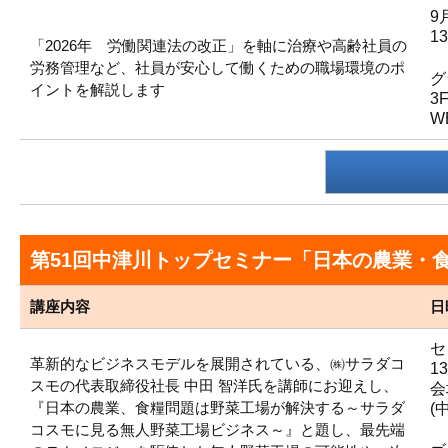
9
13
「2026年 労働関連法の改正」を軸に治療や高齢社員の
労務管理など、社員が安心して働くための職場環境のポ
グ
イントを解説します
3
W
第51回中津川トップセミナー「日本の農業・
講座内容
日
セ
革新的なビジネスモデルを展開されている、㈱サラダコ
13
スモの代表取締役社長 中田 智洋氏を講師にお迎えし、
会
『日本の農業、食糧問題は野菜工場が解決する～サラダ
(
コスモに見る無人野菜工場ビジネス～』と題し、最先端