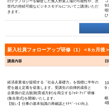
ゴ
のテクノロジーを駆使した無人野菜工場の可能性や、次
9
世代の持続可能なビジネスモデルについてご講演いただ
明
きます。
ひ
新入社員フォローアップ研修（1）＜6ヵ月後
講座内容
日
経済産業省が提唱する「社会人基礎力」を指標に半年の
1
壁を越え定着を促進します。受講生の自律的成長と
9
企業側の定点観測(育成方針)を両立するﾌｫﾛｰｱｯﾌﾟ研修
岐
(集合形式)を開催いたします。
4
【狙い】仕事の基本知識の再確認とﾓﾁﾍﾞｰｼｮﾝ向上