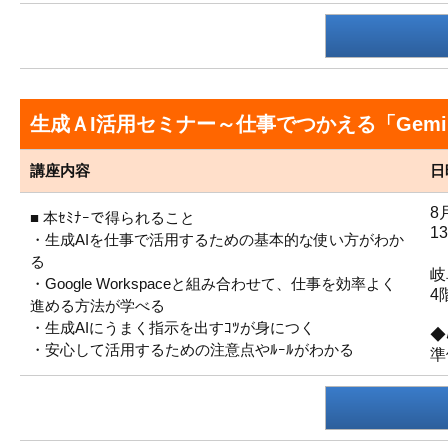
生成ＡI活用セミナー～仕事でつかえる「Gem
講座内容
日
8
■ 本ｾﾐﾅｰで得られること
1
・生成AIを仕事で活用するための基本的な使い方がわか
る
・Google Workspaceと組み合わせて、仕事を効率よく
4
進める方法が学べる
・生成AIにうまく指示を出すｺﾂが身につく
◆
・安心して活用するための注意点やﾙｰﾙがわかる
準