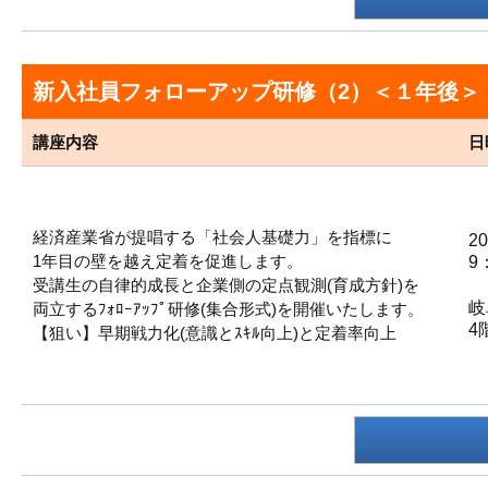
新入社員フォローアップ研修（2）＜１年後
講座内容
日
経済産業省が提唱する「社会人基礎力」を指標に
2
1年目の壁を越え定着を促進します。
9
受講生の自律的成長と企業側の定点観測(育成方針)を
岐
両立するﾌｫﾛｰｱｯﾌﾟ研修(集合形式)を開催いたします。
4
【狙い】早期戦力化(意識とｽｷﾙ向上)と定着率向上