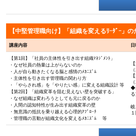
【中堅管理職向け】「組織を変えるﾘｰﾀﾞｰ」のための
講座内容
日
【第1回】「社員の主体性を引き出す組織ﾏﾈｼﾞﾒﾝﾄ」
【
・なぜ社員の熱量は上がらないのか
（
・人が自ら動きたくなる脳と感情のﾒｶﾆｽﾞﾑ
【
・主体性を引き出す管理職の関わり方
（
・「やらされ感」を「やりたい感」に変える組織設計 等
◆
【第2回】「組織変革を阻む見えない壁を突破する」
る
・なぜ組織は変わろうとしても元に戻るのか
・人間の認知特性が生み出す組織変革の壁
岐
・無意識の抵抗を乗り越える心理的ｱﾌﾟﾛｰﾁ
１
・管理職の言動が組織文化を変えるﾒｶﾆｽﾞﾑ 等