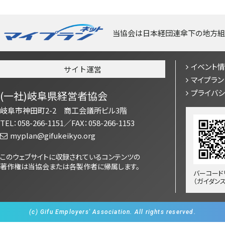
当協会は日本経団連傘下の地方組
イベント
サイト運営
マイプラン
プライバ
(一社)岐阜県経営者協会
岐阜市神田町2-2 商工会議所ビル3階
TEL：058-266-1151／FAX：058-266-1153
myplan@gifukeikyo.org
このウェブサイトに収録されているコンテンツの
著作権は当協会または各製作者に帰属します。
バーコード
（ガイダン
(c) Gifu Employers' Association. All rights reserved.