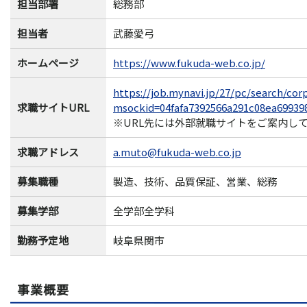
担当部署
総務部
担当者
武藤愛弓
ホームページ
https://www.fukuda-web.co.jp/
https://job.mynavi.jp/27/pc/search/cor
求職サイトURL
msockid=04fafa7392566a291c08ea69939
※URL先には外部就職サイトをご案内し
求職アドレス
a.muto@fukuda-web.co.jp
募集職種
製造、技術、品質保証、営業、総務
募集学部
全学部全学科
勤務予定地
岐阜県関市
事業概要